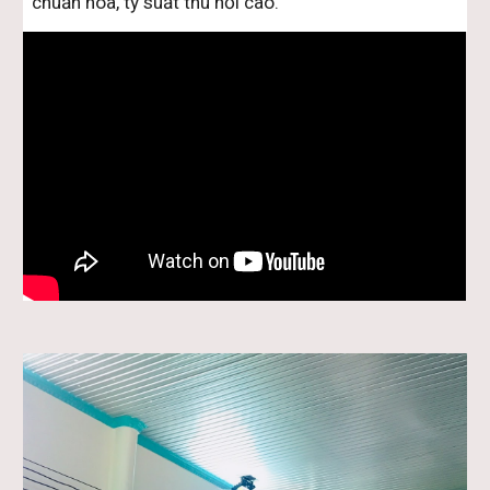
chuẩn hóa, tỷ suất thu hồi cao.